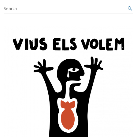
S
e
a
r
c
h