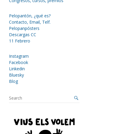
Congresos, cursos, premios
Pelopantón, ¿qué es?
Contacto, Email, Telf.
Pelopanpósters
Descargas CC
11 Febrero
Instagram
Facebook
Linkedin
Bluesky
Blog
S
e
a
r
c
h