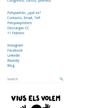
Congresos, cursos, premios
Pelopantón, ¿qué es?
Contacto, Email, Telf.
Pelopanpósters
Descargas CC
11 Febrero
Instagram
Facebook
Linkedin
Bluesky
Blog
S
e
a
r
c
h