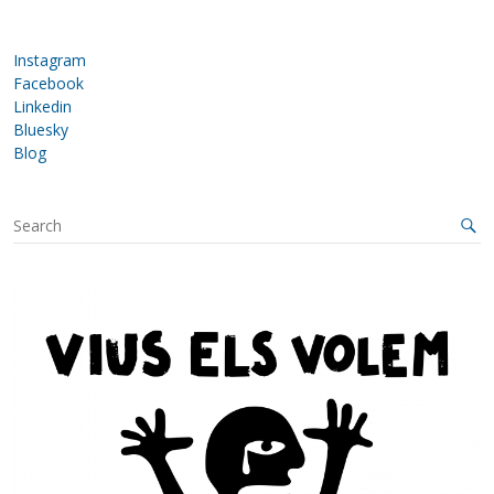
Instagram
Facebook
Linkedin
Bluesky
Blog
S
e
a
r
c
h