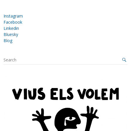
Instagram
Facebook
Linkedin
Bluesky
Blog
S
e
a
r
c
h