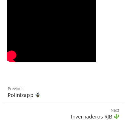
Previous
Previous
Polinizapp
post:
Next
Next
Invernaderos RJB
post: