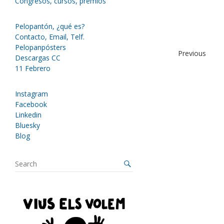
Congresos, cursos, premios
Pelopantón, ¿qué es?
Contacto, Email, Telf.
Pelopanpósters
Previous
Descargas CC
11 Febrero
Instagram
Facebook
Linkedin
Bluesky
Blog
S
e
a
r
c
h