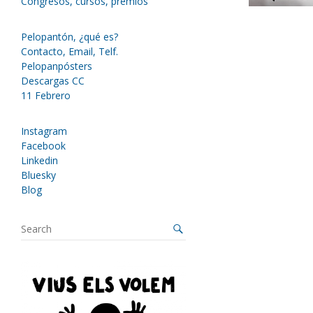
Congresos, cursos, premios
Pelopantón, ¿qué es?
Contacto, Email, Telf.
Pelopanpósters
Descargas CC
11 Febrero
Instagram
Facebook
Linkedin
Bluesky
Blog
S
e
a
r
c
h