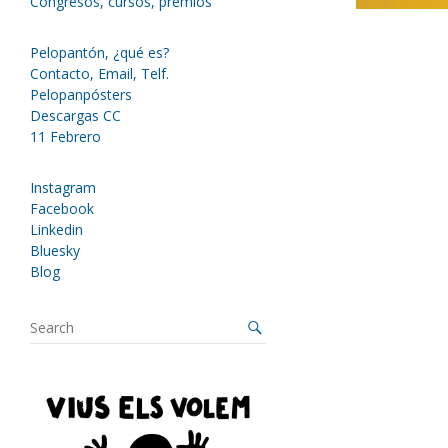
Congresos, cursos, premios
Pelopantón, ¿qué es?
Contacto, Email, Telf.
Pelopanpósters
Descargas CC
11 Febrero
Instagram
Facebook
Linkedin
Bluesky
Blog
S
e
a
r
c
h