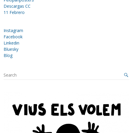
Descargas CC
11 Febrero
Instagram
Facebook
Linkedin
Bluesky
Blog
S
e
a
r
c
h