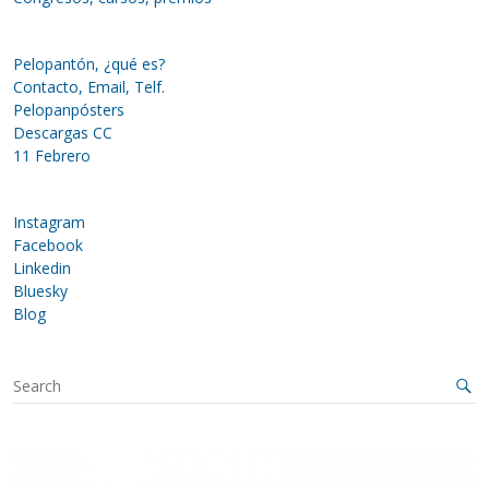
Pelopantón, ¿qué es?
Contacto, Email, Telf.
Pelopanpósters
Descargas CC
11 Febrero
Instagram
Facebook
Linkedin
Bluesky
Blog
S
e
a
r
c