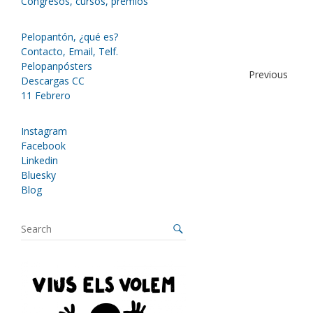
Congresos, cursos, premios
Pelopantón, ¿qué es?
Contacto, Email, Telf.
Pelopanpósters
Previous
Descargas CC
11 Febrero
Instagram
Facebook
Linkedin
Bluesky
Blog
S
e
a
r
c
h