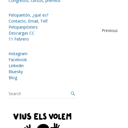
Congresos, cursos, premios
Pelopantón, ¿qué es?
Contacto, Email, Telf.
Pelopanpósters
Previous
Descargas CC
11 Febrero
Instagram
Facebook
Linkedin
Bluesky
Blog
S
e
a
r
c
h