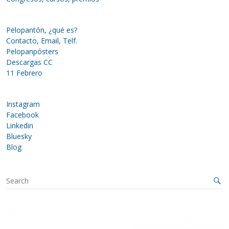
Pelopantón, ¿qué es?
Contacto, Email, Telf.
Pelopanpósters
Descargas CC
11 Febrero
Instagram
Facebook
Linkedin
Bluesky
Blog
S
e
a
r
c