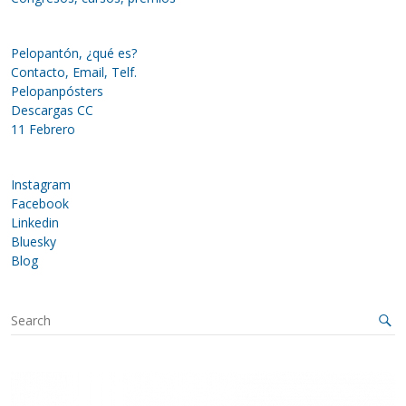
Pelopantón, ¿qué es?
Contacto, Email, Telf.
Pelopanpósters
Descargas CC
11 Febrero
Instagram
Facebook
Linkedin
Bluesky
Blog
S
e
a
r
c