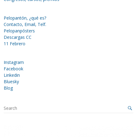
Pelopantón, ¿qué es?
Contacto, Email, Telf.
Pelopanpósters
Descargas CC
11 Febrero
Instagram
Facebook
Linkedin
Bluesky
Blog
S
e
a
r
c