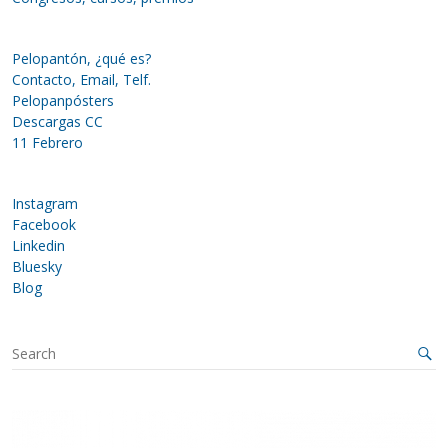
Pelopantón, ¿qué es?
Contacto, Email, Telf.
Pelopanpósters
Descargas CC
11 Febrero
Instagram
Facebook
Linkedin
Bluesky
Blog
S
e
a
r
c