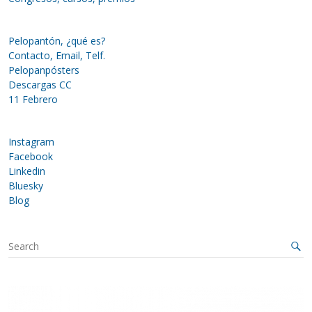
Pelopantón, ¿qué es?
Contacto, Email, Telf.
Pelopanpósters
Descargas CC
11 Febrero
Instagram
Facebook
Linkedin
Bluesky
Blog
S
e
a
r
c