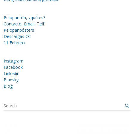
Pelopantón, ¿qué es?
Contacto, Email, Telf.
Pelopanpósters
Descargas CC
11 Febrero
Instagram
Facebook
Linkedin
Bluesky
Blog
S
e
a
r
c