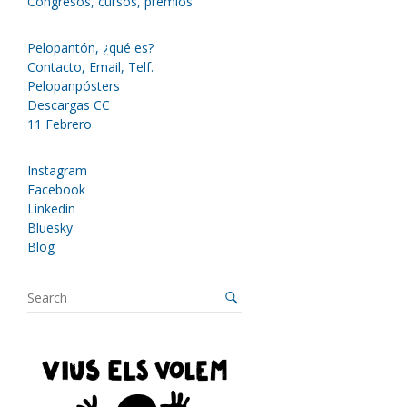
Congresos, cursos, premios
Pelopantón, ¿qué es?
Contacto, Email, Telf.
Pelopanpósters
Descargas CC
11 Febrero
Instagram
Facebook
Linkedin
Bluesky
Blog
S
e
a
r
c
h