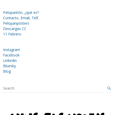
Pelopantón, ¿qué es?
Contacto, Email, Telf.
Pelopanpósters
Descargas CC
11 Febrero
Instagram
Facebook
Linkedin
Bluesky
Blog
S
e
a
r
c
h