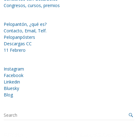
Congresos, cursos, premios
Pelopantón, ¿qué es?
Contacto, Email, Telf.
Pelopanpósters
Descargas CC
11 Febrero
Instagram
Facebook
Linkedin
Bluesky
Blog
S
e
a
r