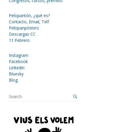
Congresos, cursos, premios
Pelopantón, ¿qué es?
Contacto, Email, Telf.
Pelopanpósters
Descargas CC
11 Febrero
Instagram
Facebook
Linkedin
Bluesky
Blog
S
e
a
r
c
h