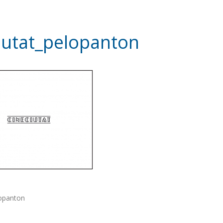
iutat_pelopanton
lopanton