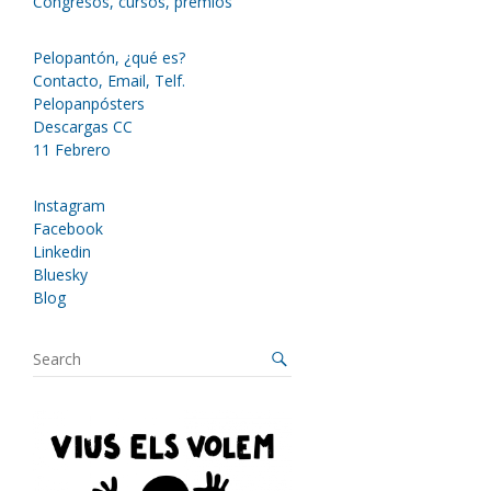
Congresos, cursos, premios
Pelopantón, ¿qué es?
Contacto, Email, Telf.
Pelopanpósters
Descargas CC
11 Febrero
Instagram
Facebook
Linkedin
Bluesky
Blog
S
e
a
r
c
h