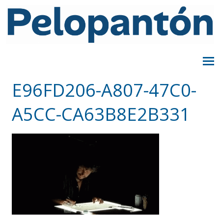
E96FD206-A807-47C0-
A5CC-CA63B8E2B331