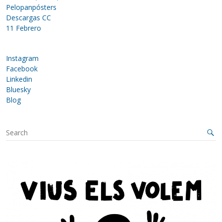
Pelopanpósters
Descargas CC
11 Febrero
Instagram
Facebook
Linkedin
Bluesky
Blog
S
e
a
r
c
h