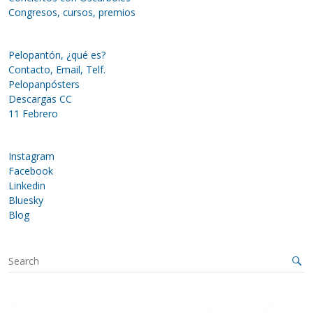
Congresos, cursos, premios
Pelopantón, ¿qué es?
Contacto, Email, Telf.
Pelopanpósters
Descargas CC
11 Febrero
Instagram
Facebook
Linkedin
Bluesky
Blog
S
e
a
r