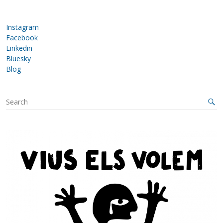
Instagram
Facebook
Linkedin
Bluesky
Blog
S
e
a
r
c
h